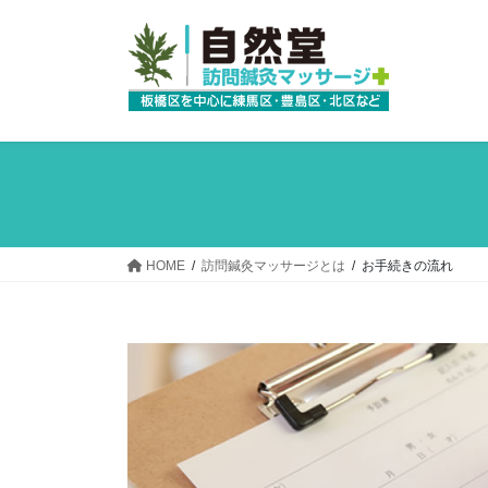
コ
ナ
ン
ビ
テ
ゲ
ン
ー
ツ
シ
へ
ョ
ス
ン
キ
に
ッ
移
プ
動
HOME
訪問鍼灸マッサージとは
お手続きの流れ