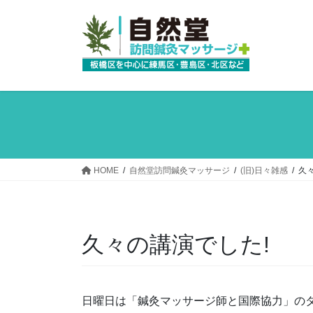
コ
ナ
ン
ビ
テ
ゲ
ン
ー
ツ
シ
へ
ョ
ス
ン
キ
に
ッ
移
プ
動
HOME
自然堂訪問鍼灸マッサージ
(旧)日々雑感
久
久々の講演でした!
日曜日は「鍼灸マッサージ師と国際協力」の