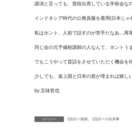
講演と言っても、普段出席している学術会な
インドネシア時代の公務員服を着用(日本じゃ着る
私はホント、人前で話すのが苦手だなあ…再
同じ会の元予備校講師の人なんて、ホントう
でもこうやって昔話をさせていただく機会を
少しでも、途上国と日本の差が埋まれば嬉し
by 五味哲也
(旧)日々雑感
、
(旧)日々の出来事
カテゴリー