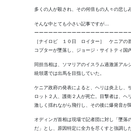
多くの人が殺され、その何倍もの人々の悲し
そんな中とても小さい記事ですが…
ーーーーーーーーーーーーーーーーーーーー
［ナイロビ １０日 ロイター］ ケニアの
コプターが墜落し、ジョージ・サイトティ国
同担当相は、ソマリアのイスラム過激派アル
統領選では出馬を目指していた。
ケニア政府の発表によると、ヘリは炎上し、
ロット２人、護衛２人が死亡。目撃者は、ヘ
激しく揺れながら飛行し、その後に爆発音が
オディンガ首相は現場で記者団に対し「墜落
だ」とし、原因特定に全力を尽くすと強調し