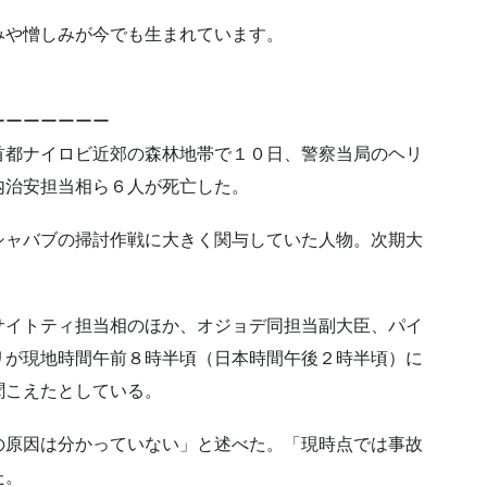
みや憎しみが今でも生まれています。
ーーーーーーー
首都ナイロビ近郊の森林地帯で１０日、警察当局のヘリ
内治安担当相ら６人が死亡した。
シャバブの掃討作戦に大きく関与していた人物。次期大
サイトティ担当相のほか、オジョデ同担当副大臣、パイ
リが現地時間午前８時半頃（日本時間午後２時半頃）に
聞こえたとしている。
の原因は分かっていない」と述べた。「現時点では事故
た。