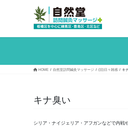
コ
ナ
ン
ビ
テ
ゲ
ン
ー
ツ
シ
へ
ョ
ス
ン
キ
に
ッ
移
プ
動
HOME
自然堂訪問鍼灸マッサージ
(旧)日々雑感
キ
キナ臭い
シリア・ナイジェリア・アフガンなどで内戦