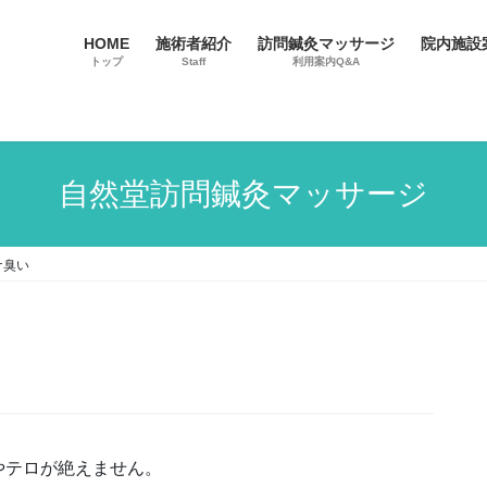
HOME
施術者紹介
訪問鍼灸マッサージ
院内施設
トップ
Staff
利用案内Q&A
自然堂訪問鍼灸マッサージ
ナ臭い
やテロが絶えません。