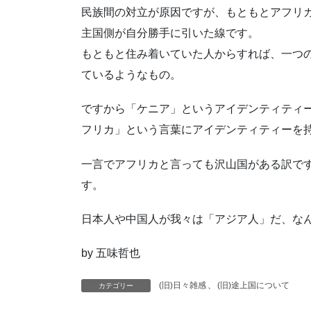
民族間の対立が原因ですが、もともとアフリ
主国側が自分勝手に引いた線です。
もともと住み着いていた人からすれば、一つ
ているようなもの。
ですから「ケニア」というアイデンティティ
フリカ」という言葉にアイデンティティーを
一言でアフリカと言っても沢山国がある訳で
す。
日本人や中国人が我々は「アジア人」だ、な
by 五味哲也
(旧)日々雑感
、
(旧)途上国について
カテゴリー